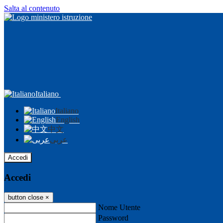
Salta al contenuto
Italiano
Italiano
English
中文
عربى
Accedi
Accedi
button close
×
Nome Utente
Password