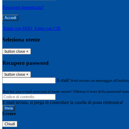
Password dimenticata?
-
Entra con SPID
Entra con CIE
Seleziona utente
button close
×
Recupero password
button close
×
E-mail
Verrà inviato un messaggio all'indirizz
Non hai una e-mail associata al nome utente? Effettua il reset della password tram
E-mail inviata, si prega di controllare la casella di posta elettronica!
Errore
Chiudi