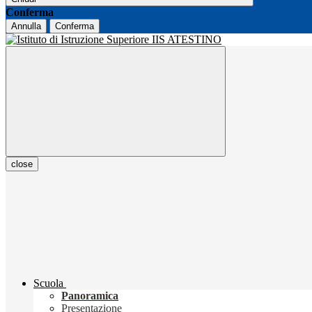
Conferma
Annulla
Conferma
close
Scuola
Panoramica
Presentazione