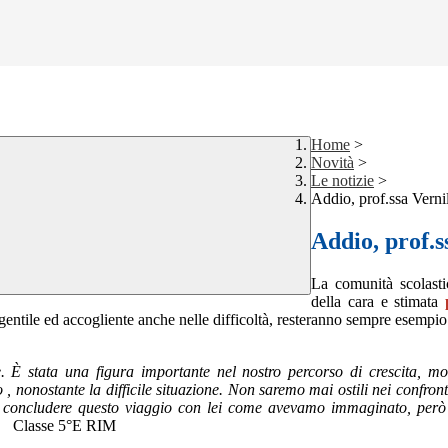
Home
>
Novità
>
Le notizie
>
Addio, prof.ssa Verni
Addio, prof.s
La comunità scolastic
della cara e stimata
p
 gentile ed accogliente anche nelle difficoltà, resteranno sempre esempio
. È stata una figura importante nel nostro percorso di crescita, mo
, nonostante la difficile situazione. Non saremo mai ostili nei confron
on concludere questo viaggio con lei come avevamo immaginato, per
ze.
Classe 5°E RIM