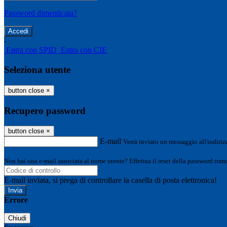
Password dimenticata?
-
Entra con SPID
Entra con CIE
Seleziona utente
button close
×
Recupero password
button close
×
E-mail
Verrà inviato un messaggio all'indirizz
Non hai una e-mail associata al nome utente? Effettua il reset della password tram
E-mail inviata, si prega di controllare la casella di posta elettronica!
Errore
Chiudi