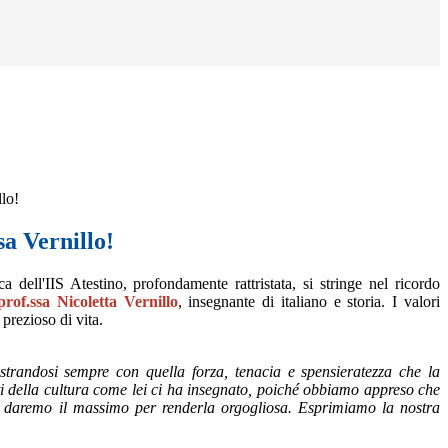
llo!
sa Vernillo!
a dell'IIS Atestino, profondamente rattristata, si stringe nel ricordo
rof.ssa Nicoletta Vernillo
, insegnante di italiano e storia. I valori
 prezioso di vita.
strandosi sempre con quella forza, tenacia e spensieratezza che la
ti della cultura come lei ci ha insegnato, poiché obbiamo appreso che
ò daremo il massimo per renderla orgogliosa. Esprimiamo la nostra