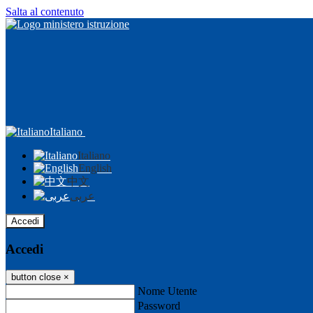
Salta al contenuto
Italiano
Italiano
English
中文
عربى
Accedi
Accedi
button close
×
Nome Utente
Password