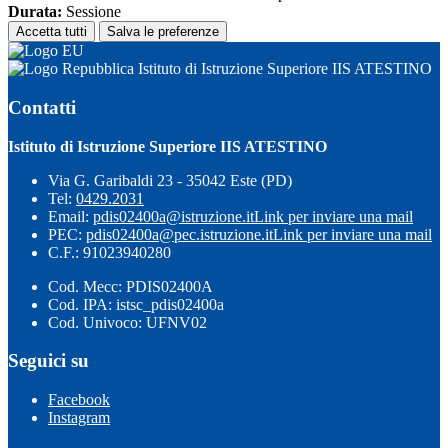
Durata:
Sessione
Accetta tutti
Salva le preferenze
Istituto di Istruzione Superiore IIS ATESTINO
Contatti
Istituto di Istruzione Superiore IIS ATESTINO
Via G. Garibaldi 23 - 35042 Este (PD)
Tel:
0429.2031
Email:
pdis02400a@istruzione.it
Link per inviare una mail
PEC:
pdis02400a@pec.istruzione.it
Link per inviare una mail
C.F.: 91023940280
Cod. Mecc: PDIS02400A
Cod. IPA: istsc_pdis02400a
Cod. Univoco: UFNV02
Seguici su
Facebook
Instagram