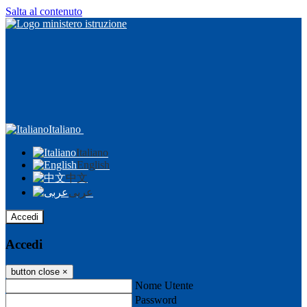
Salta al contenuto
Italiano
Italiano
English
中文
عربى
Accedi
Accedi
button close
×
Nome Utente
Password