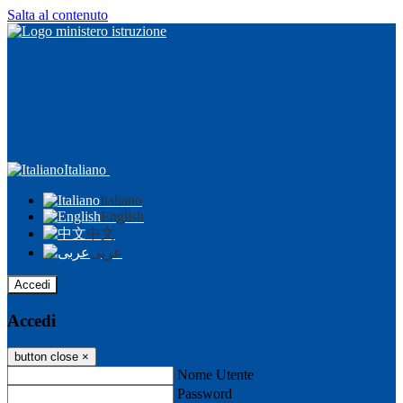
Salta al contenuto
Italiano
Italiano
English
中文
عربى
Accedi
Accedi
button close
×
Nome Utente
Password