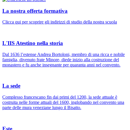
La nostra offerta formativa
Clicca qui per scoprire gli indirizzi di studio della nostra scuola
L'IIS Atestino nella storia
Dal 1636 l’estense Andrea Bortoloni, membro di una ricca e nobile
famiglia, divenuto frate Minore, diede inizio alla costruzione del
monastero e fu anche insegnante per quaranta anni nel convento.
La sede
Complesso francescano fin dai primi del 1200, la sede attuale è
costruita nelle forme attuali del 1600, inglobando nel convento una
parte delle mura veneziane lungo il Bisatto.
Este