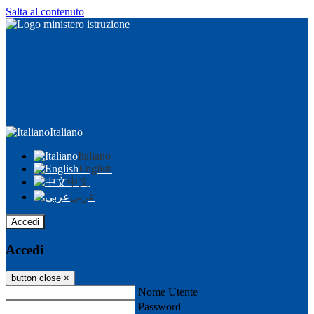
Salta al contenuto
Italiano
Italiano
English
中文
عربى
Accedi
Accedi
button close
×
Nome Utente
Password