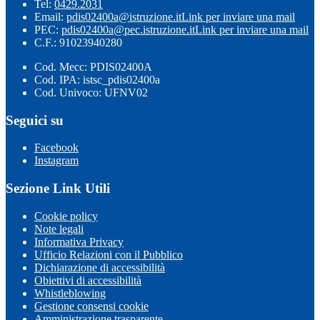
Tel:
0429.2031
Email:
pdis02400a@istruzione.it
Link per inviare una mail
PEC:
pdis02400a@pec.istruzione.it
Link per inviare una mail
C.F.: 91023940280
Cod. Mecc: PDIS02400A
Cod. IPA: istsc_pdis02400a
Cod. Univoco: UFNV02
Seguici su
Facebook
Instagram
Sezione Link Utili
Cookie policy
Note legali
Informativa Privacy
Ufficio Relazioni con il Pubblico
Dichiarazione di accessibilità
Obiettivi di accessibilità
Whistleblowing
Gestione consensi cookie
Amministrazione trasparente