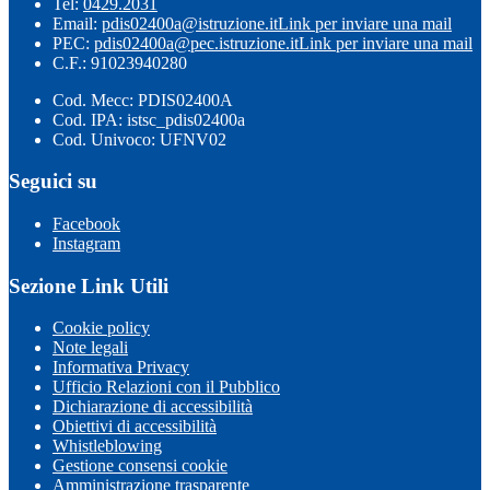
Tel:
0429.2031
Email:
pdis02400a@istruzione.it
Link per inviare una mail
PEC:
pdis02400a@pec.istruzione.it
Link per inviare una mail
C.F.: 91023940280
Cod. Mecc: PDIS02400A
Cod. IPA: istsc_pdis02400a
Cod. Univoco: UFNV02
Seguici su
Facebook
Instagram
Sezione Link Utili
Cookie policy
Note legali
Informativa Privacy
Ufficio Relazioni con il Pubblico
Dichiarazione di accessibilità
Obiettivi di accessibilità
Whistleblowing
Gestione consensi cookie
Amministrazione trasparente