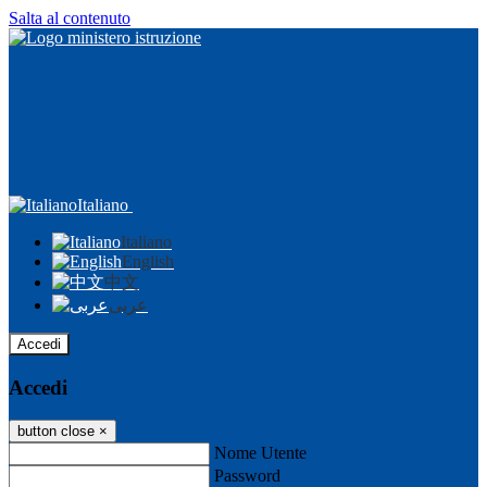
Salta al contenuto
Italiano
Italiano
English
中文
عربى
Accedi
Accedi
button close
×
Nome Utente
Password