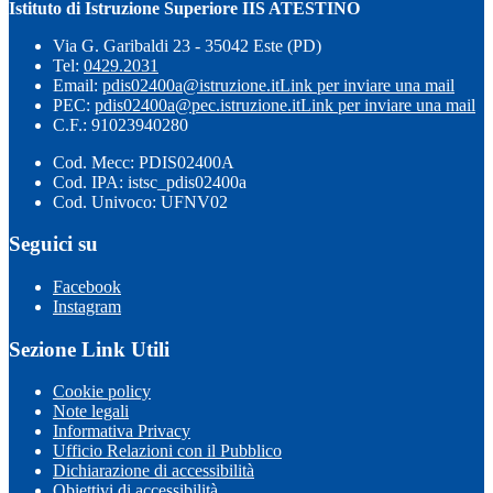
Istituto di Istruzione Superiore IIS ATESTINO
Via G. Garibaldi 23 - 35042 Este (PD)
Tel:
0429.2031
Email:
pdis02400a@istruzione.it
Link per inviare una mail
PEC:
pdis02400a@pec.istruzione.it
Link per inviare una mail
C.F.: 91023940280
Cod. Mecc: PDIS02400A
Cod. IPA: istsc_pdis02400a
Cod. Univoco: UFNV02
Seguici su
Facebook
Instagram
Sezione Link Utili
Cookie policy
Note legali
Informativa Privacy
Ufficio Relazioni con il Pubblico
Dichiarazione di accessibilità
Obiettivi di accessibilità