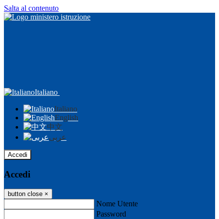
Salta al contenuto
Italiano
Italiano
English
中文
عربى
Accedi
Accedi
button close
×
Nome Utente
Password