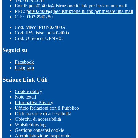
Tel:
0429.2031
Email:
pdis02400a@istruzione.it
Link per inviare una mail
PEC:
pdis02400a@pec.istruzione.it
Link per inviare una mail
C.F.: 91023940280
Cod. Mecc: PDIS02400A
Cod. IPA: istsc_pdis02400a
Cod. Univoco: UFNV02
Seguici su
Facebook
Instagram
Sezione Link Utili
Cookie policy
Note legali
Informativa Privacy
Ufficio Relazioni con il Pubblico
Dichiarazione di accessibilità
Obiettivi di accessibilità
Whistleblowing
Gestione consensi cookie
Amministrazione trasparente