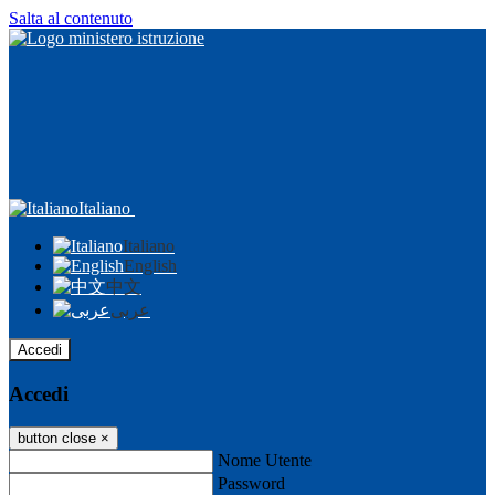
Salta al contenuto
Italiano
Italiano
English
中文
عربى
Accedi
Accedi
button close
×
Nome Utente
Password