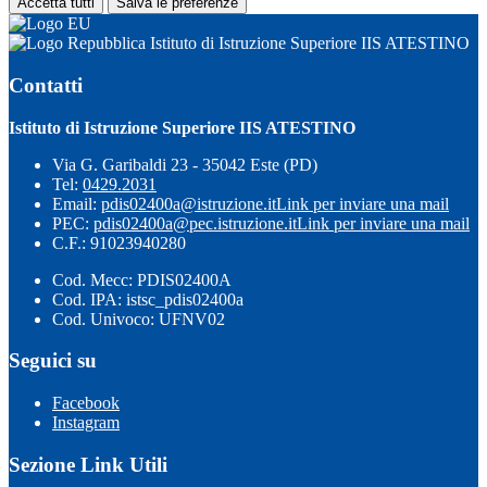
Accetta tutti
Salva le preferenze
Istituto di Istruzione Superiore IIS ATESTINO
Contatti
Istituto di Istruzione Superiore IIS ATESTINO
Via G. Garibaldi 23 - 35042 Este (PD)
Tel:
0429.2031
Email:
pdis02400a@istruzione.it
Link per inviare una mail
PEC:
pdis02400a@pec.istruzione.it
Link per inviare una mail
C.F.: 91023940280
Cod. Mecc: PDIS02400A
Cod. IPA: istsc_pdis02400a
Cod. Univoco: UFNV02
Seguici su
Facebook
Instagram
Sezione Link Utili