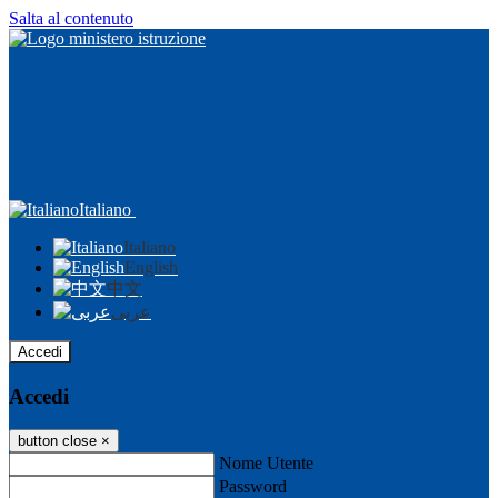
Salta al contenuto
Italiano
Italiano
English
中文
عربى
Accedi
Accedi
button close
×
Nome Utente
Password