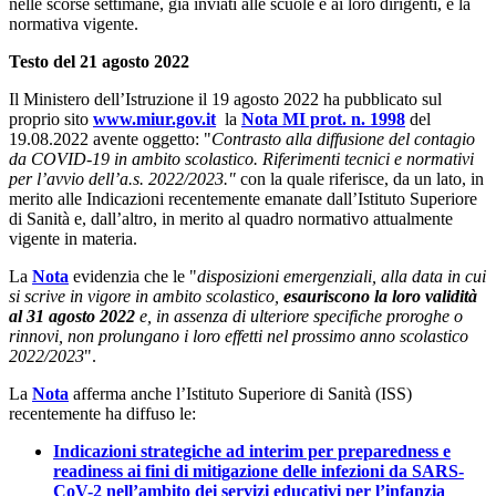
nelle scorse settimane, già inviati alle scuole e ai loro dirigenti, e la
normativa vigente.
Testo del 21 agosto 2022
Il Ministero dell’Istruzione il 19 agosto 2022 ha pubblicato sul
proprio sito
www.miur.gov.it
la
Nota MI prot. n. 1998
del
19.08.2022 avente oggetto: "
Contrasto alla diffusione del contagio
da COVID-19 in ambito scolastico. Riferimenti tecnici e normativi
per l’avvio dell’a.s. 2022/2023."
con la quale riferisce, da un lato, in
merito alle Indicazioni recentemente emanate dall’Istituto Superiore
di Sanità e, dall’altro, in merito al quadro normativo attualmente
vigente in materia.
La
Nota
evidenzia che le "
disposizioni emergenziali, alla data in cui
si scrive in vigore in ambito scolastico,
esauriscono la loro validità
al 31 agosto 2022
e, in assenza di ulteriore specifiche proroghe o
rinnovi, non prolungano i loro effetti nel prossimo anno scolastico
2022/2023
".
La
Nota
afferma anche l’Istituto Superiore di Sanità (ISS)
recentemente ha diffuso le:
Indicazioni strategiche ad interim per preparedness e
readiness ai fini di mitigazione delle infezioni da SARS-
CoV-2 nell’ambito dei servizi educativi per l’infanzia