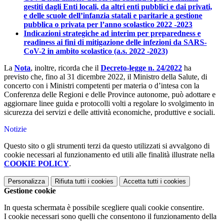
gestiti dagli Enti locali, da altri enti pubblici e dai privati,
e delle scuole dell’infanzia statali e paritarie a gestione
pubblica o privata per l’anno scolastico 2022 -2023
Indicazioni strategiche ad interim per preparedness e
readiness ai fini di mitigazione delle infezioni da SARS-
CoV-2 in ambito scolastico (a.s. 2022 -2023)
La
Nota
, inoltre, ricorda
che il
Decreto-legge n. 24/2022
ha
previsto che, fino al 31 dicembre 2022, il Ministro della Salute, di
concerto con i Ministri competenti per materia o d’intesa con la
Conferenza delle Regioni e delle Province autonome, può adottare e
aggiornare linee guida e protocolli volti a regolare lo svolgimento in
sicurezza dei servizi e delle attività economiche, produttive e sociali.
Notizie
Questo sito o gli strumenti terzi da questo utilizzati si avvalgono di
cookie necessari al funzionamento ed utili alle finalità illustrate nella
COOKIE POLICY
.
Personalizza
Rifiuta tutti
i cookies
Accetta tutti
i cookies
Gestione cookie
In questa schermata è possibile scegliere quali cookie consentire.
I cookie necessari sono quelli che consentono il funzionamento della