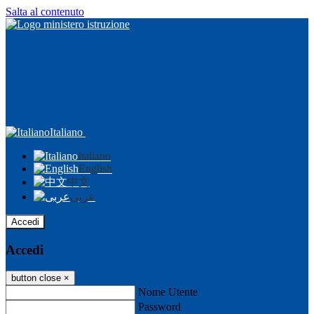
Salta al contenuto
Italiano
Italiano
English
中文
عربى
Accedi
Accedi
button close
×
Nome Utente
Password