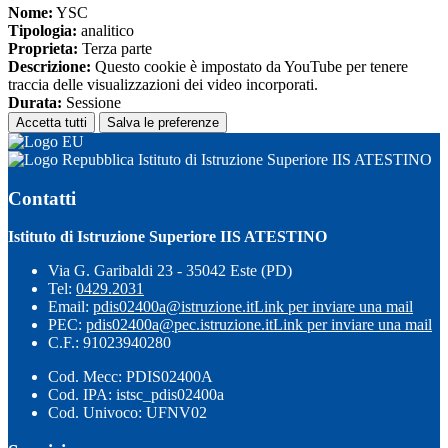
Nome:
YSC
Tipologia:
analitico
Proprieta:
Terza parte
Descrizione:
Questo cookie è impostato da YouTube per tenere
traccia delle visualizzazioni dei video incorporati.
Durata:
Sessione
Accetta tutti
Salva le preferenze
Istituto di Istruzione Superiore IIS ATESTINO
Contatti
Istituto di Istruzione Superiore IIS ATESTINO
Via G. Garibaldi 23 - 35042 Este (PD)
Tel:
0429.2031
Email:
pdis02400a@istruzione.it
Link per inviare una mail
PEC:
pdis02400a@pec.istruzione.it
Link per inviare una mail
C.F.: 91023940280
Cod. Mecc: PDIS02400A
Cod. IPA: istsc_pdis02400a
Cod. Univoco: UFNV02