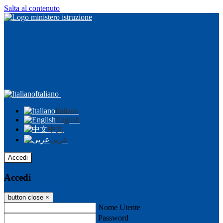
Salta al contenuto
Italiano
Italiano
English
中文
عربى
Accedi
Accedi
button close
×
Nome Utente
Password