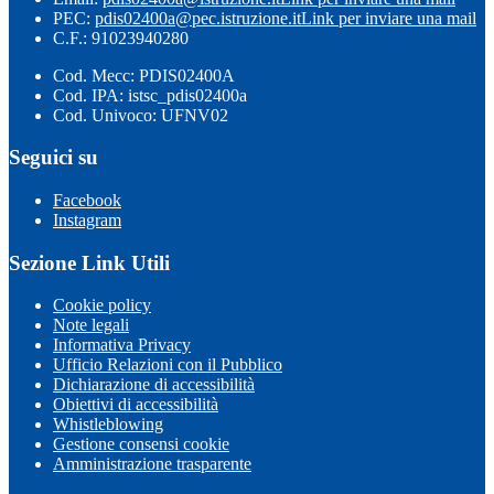
PEC:
pdis02400a@pec.istruzione.it
Link per inviare una mail
C.F.: 91023940280
Cod. Mecc: PDIS02400A
Cod. IPA: istsc_pdis02400a
Cod. Univoco: UFNV02
Seguici su
Facebook
Instagram
Sezione Link Utili
Cookie policy
Note legali
Informativa Privacy
Ufficio Relazioni con il Pubblico
Dichiarazione di accessibilità
Obiettivi di accessibilità
Whistleblowing
Gestione consensi cookie
Amministrazione trasparente