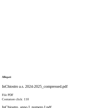
Allegati
InChiostro a.s. 2024-2025_compressed.pdf
File PDF
Contatore click: 110
InChiostro, anno I, numero I.pdf