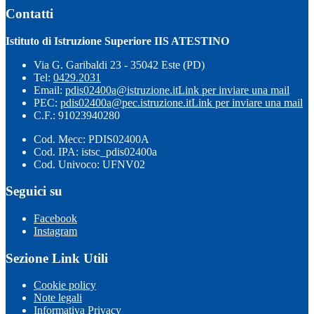
Contatti
Istituto di Istruzione Superiore IIS ATESTINO
Via G. Garibaldi 23 - 35042 Este (PD)
Tel:
0429.2031
Email:
pdis02400a@istruzione.it
Link per inviare una mail
PEC:
pdis02400a@pec.istruzione.it
Link per inviare una mail
C.F.: 91023940280
Cod. Mecc: PDIS02400A
Cod. IPA: istsc_pdis02400a
Cod. Univoco: UFNV02
Seguici su
Facebook
Instagram
Sezione Link Utili
Cookie policy
Note legali
Informativa Privacy