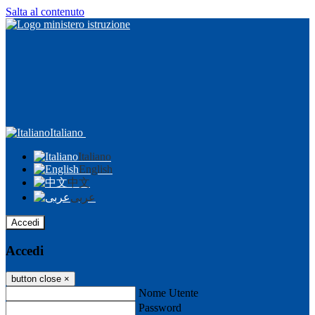
Salta al contenuto
Italiano
Italiano
English
中文
عربى
Accedi
Accedi
button close
×
Nome Utente
Password