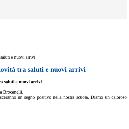
saluti e nuovi arrivi
ovità tra saluti e nuovi arrivi
𝐚 𝐬𝐚𝐥𝐮𝐭𝐢 𝐞 𝐧𝐮𝐨𝐯𝐢 𝐚𝐫𝐫𝐢𝐯𝐢
a Brocanelli.
lasceranno un segno positivo nella nostra scuola. Diamo un caloroso