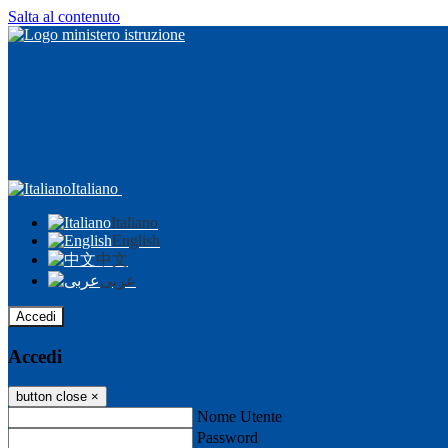
Salta al contenuto
Italiano
Italiano
English
中文
عربى
Accedi
Accedi
button close
×
Nome Utente
Password