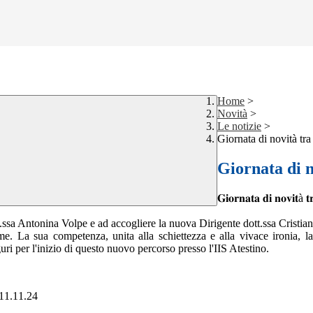
Home
>
Novità
>
Le notizie
>
Giornata di novità tra 
Giornata di n
𝐆𝐢𝐨𝐫𝐧𝐚𝐭𝐚 𝐝𝐢 𝐧𝐨𝐯𝐢𝐭à 𝐭𝐫
t.ssa Antonina Volpe e ad accogliere la nuova Dirigente dott.ssa Cristian
me. La sua competenza, unita alla schiettezza e alla vivace ironia, 
ri per l'inizio di questo nuovo percorso presso l'IIS Atestino.