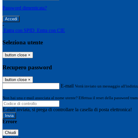
Password dimenticata?
-
Entra con SPID
Entra con CIE
Seleziona utente
button close
×
Recupero password
button close
×
E-mail
Verrà inviato un messaggio all'indirizz
Non hai una e-mail associata al nome utente? Effettua il reset della password tram
E-mail inviata, si prega di controllare la casella di posta elettronica!
Errore
Chiudi