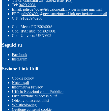
Via G. Garibaldi 23 - 35042 Este (PD)
Tel:
0429.2031
Email:
pdis02400a@istruzione.it
Link per inviare una mail
PEC:
pdis02400a@pec.istruzione.it
Link per inviare una mail
C.F.: 91023940280
Cod. Mecc: PDIS02400A
Cod. IPA: istsc_pdis02400a
Cod. Univoco: UFNV02
Seguici su
Facebook
Instagram
Sezione Link Utili
Cookie policy
Note legali
Informativa Privacy
Ufficio Relazioni con il Pubblico
Dichiarazione di accessibilità
Obiettivi di accessibilità
Whistleblowing
Gestione consensi cookie