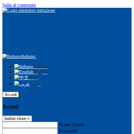
Salta al contenuto
Italiano
Italiano
English
中文
عربى
Accedi
Accedi
button close
×
Nome Utente
Password