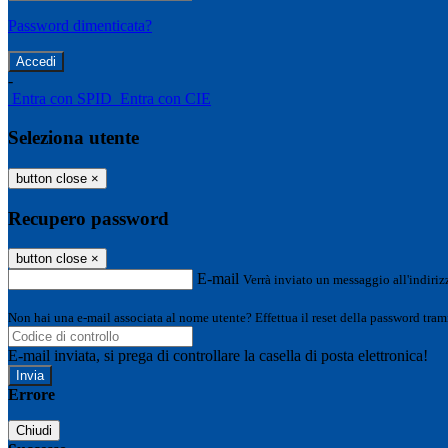
Password dimenticata?
-
Entra con SPID
Entra con CIE
Seleziona utente
button close
×
Recupero password
button close
×
E-mail
Verrà inviato un messaggio all'indirizz
Non hai una e-mail associata al nome utente? Effettua il reset della password tram
E-mail inviata, si prega di controllare la casella di posta elettronica!
Errore
Chiudi