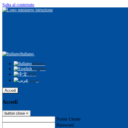
Salta al contenuto
Italiano
Italiano
English
中文
عربى
Accedi
Accedi
button close
×
Nome Utente
Password