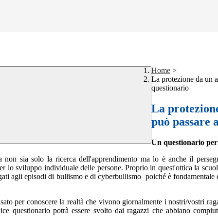
Home
>
La protezione da un a
questionario
La protezione
può passare a
Un questionario per 
 non sia solo la ricerca dell'apprendimento ma lo è anche il perseguir
er lo sviluppo individuale delle persone. Proprio in quest'ottica la scuo
ati agli episodi di bullismo e di cyberbullismo poiché è fondamentale con
sato per conoscere la realtà che vivono giornalmente i nostri/vostri rag
emplice questionario potrà essere svolto dai ragazzi che abbiano comp