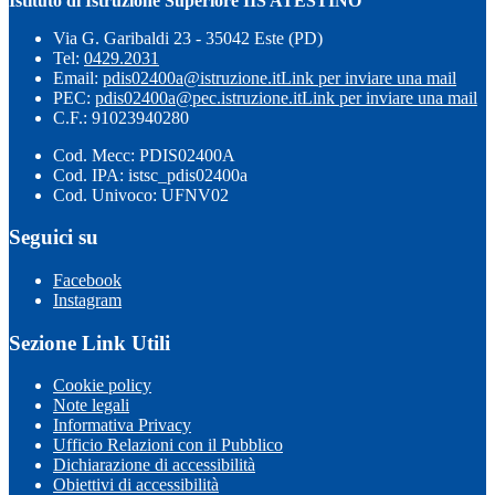
Istituto di Istruzione Superiore IIS ATESTINO
Via G. Garibaldi 23 - 35042 Este (PD)
Tel:
0429.2031
Email:
pdis02400a@istruzione.it
Link per inviare una mail
PEC:
pdis02400a@pec.istruzione.it
Link per inviare una mail
C.F.: 91023940280
Cod. Mecc: PDIS02400A
Cod. IPA: istsc_pdis02400a
Cod. Univoco: UFNV02
Seguici su
Facebook
Instagram
Sezione Link Utili
Cookie policy
Note legali
Informativa Privacy
Ufficio Relazioni con il Pubblico
Dichiarazione di accessibilità
Obiettivi di accessibilità