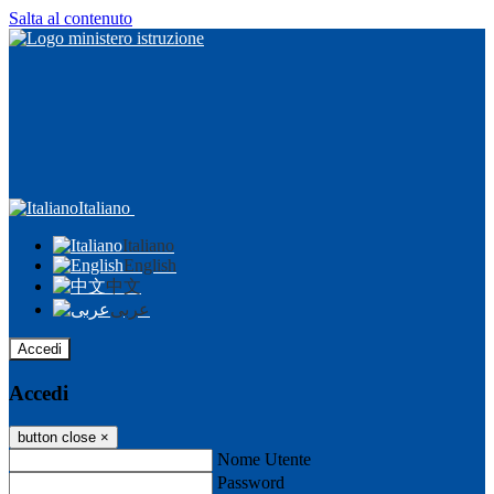
Salta al contenuto
Italiano
Italiano
English
中文
عربى
Accedi
Accedi
button close
×
Nome Utente
Password