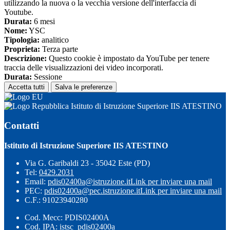
utilizzando la nuova o la vecchia versione dell'interfaccia di
Youtube.
Durata:
6 mesi
Nome:
YSC
Tipologia:
analitico
Proprieta:
Terza parte
Descrizione:
Questo cookie è impostato da YouTube per tenere
traccia delle visualizzazioni dei video incorporati.
Durata:
Sessione
Accetta tutti
Salva le preferenze
Istituto di Istruzione Superiore IIS ATESTINO
Contatti
Istituto di Istruzione Superiore IIS ATESTINO
Via G. Garibaldi 23 - 35042 Este (PD)
Tel:
0429.2031
Email:
pdis02400a@istruzione.it
Link per inviare una mail
PEC:
pdis02400a@pec.istruzione.it
Link per inviare una mail
C.F.: 91023940280
Cod. Mecc: PDIS02400A
Cod. IPA: istsc_pdis02400a