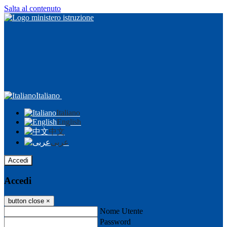
Salta al contenuto
Italiano
Italiano
English
中文
عربى
Accedi
Accedi
button close
×
Nome Utente
Password