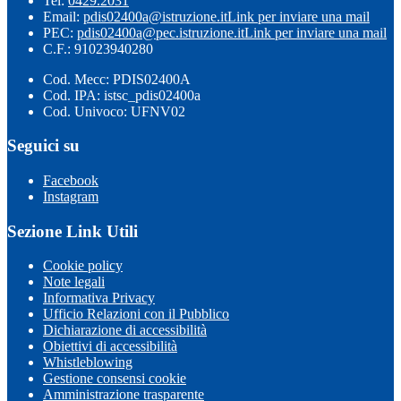
Tel:
0429.2031
Email:
pdis02400a@istruzione.it
Link per inviare una mail
PEC:
pdis02400a@pec.istruzione.it
Link per inviare una mail
C.F.: 91023940280
Cod. Mecc: PDIS02400A
Cod. IPA: istsc_pdis02400a
Cod. Univoco: UFNV02
Seguici su
Facebook
Instagram
Sezione Link Utili
Cookie policy
Note legali
Informativa Privacy
Ufficio Relazioni con il Pubblico
Dichiarazione di accessibilità
Obiettivi di accessibilità
Whistleblowing
Gestione consensi cookie
Amministrazione trasparente