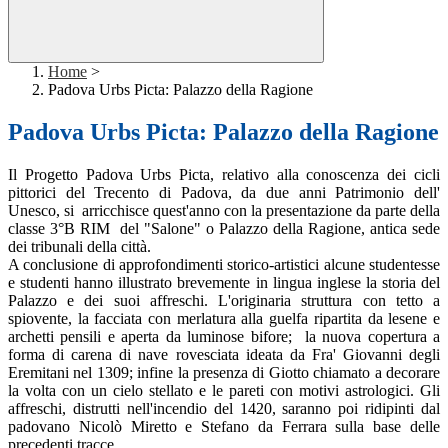
Home
>
Padova Urbs Picta: Palazzo della Ragione
Padova Urbs Picta: Palazzo della Ragione
Il Progetto Padova Urbs Picta, relativo alla conoscenza dei cicli
pittorici del Trecento di Padova, da due anni Patrimonio dell'
Unesco, si arricchisce quest'anno con la presentazione da parte della
classe 3°B RIM del "Salone" o Palazzo della Ragione, antica sede
dei tribunali della città.
A conclusione di approfondimenti storico-artistici alcune studentesse
e studenti hanno illustrato brevemente in lingua inglese la storia del
Palazzo e dei suoi affreschi. L'originaria struttura con tetto a
spiovente, la facciata con merlatura alla guelfa ripartita da lesene e
archetti pensili e aperta da luminose bifore; la nuova copertura a
forma di carena di nave rovesciata ideata da Fra' Giovanni degli
Eremitani nel 1309; infine la presenza di Giotto chiamato a decorare
la volta con un cielo stellato e le pareti con motivi astrologici. Gli
affreschi, distrutti nell'incendio del 1420, saranno poi ridipinti dal
padovano Nicolò Miretto e Stefano da Ferrara sulla base delle
precedenti tracce.