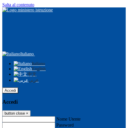
Salta al contenuto
Italiano
Italiano
English
中文
عربى
Accedi
Accedi
button close
×
Nome Utente
Password