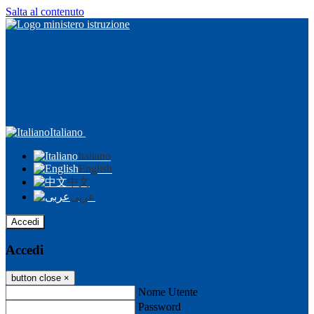
Salta al contenuto
Italiano
Italiano
English
中文
عربى
Accedi
Accedi
button close
×
Nome Utente
Password