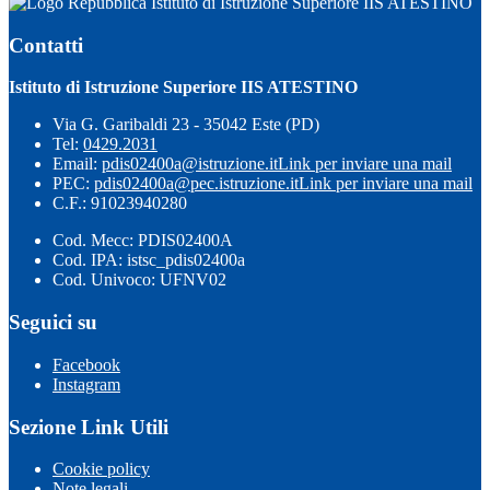
Istituto di Istruzione Superiore IIS ATESTINO
Contatti
Istituto di Istruzione Superiore IIS ATESTINO
Via G. Garibaldi 23 - 35042 Este (PD)
Tel:
0429.2031
Email:
pdis02400a@istruzione.it
Link per inviare una mail
PEC:
pdis02400a@pec.istruzione.it
Link per inviare una mail
C.F.: 91023940280
Cod. Mecc: PDIS02400A
Cod. IPA: istsc_pdis02400a
Cod. Univoco: UFNV02
Seguici su
Facebook
Instagram
Sezione Link Utili
Cookie policy
Note legali