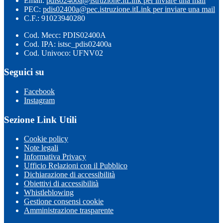
Email:
pdis02400a@istruzione.it
Link per inviare una mail
PEC:
pdis02400a@pec.istruzione.it
Link per inviare una mail
C.F.: 91023940280
Cod. Mecc: PDIS02400A
Cod. IPA: istsc_pdis02400a
Cod. Univoco: UFNV02
Seguici su
Facebook
Instagram
Sezione Link Utili
Cookie policy
Note legali
Informativa Privacy
Ufficio Relazioni con il Pubblico
Dichiarazione di accessibilità
Obiettivi di accessibilità
Whistleblowing
Gestione consensi cookie
Amministrazione trasparente