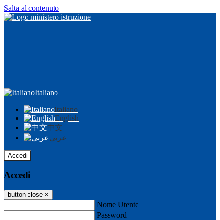
Salta al contenuto
Italiano
Italiano
English
中文
عربى
Accedi
Accedi
button close
×
Nome Utente
Password