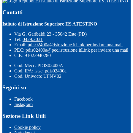
Istituto di Istruzione Superiore IIS ATESTINO
Contatti
Istituto di Istruzione Superiore IIS ATESTINO
Via G. Garibaldi 23 - 35042 Este (PD)
Tel:
0429.2031
Email:
pdis02400a@istruzione.it
Link per inviare una mail
PEC:
pdis02400a@pec.istruzione.it
Link per inviare una mail
C.F.: 91023940280
Cod. Mecc: PDIS02400A
Cod. IPA: istsc_pdis02400a
Cod. Univoco: UFNV02
Seguici su
Facebook
Instagram
Sezione Link Utili
Cookie policy
Note legali