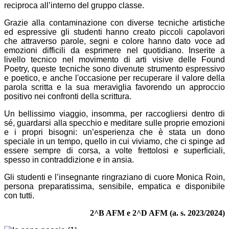
reciproca all’interno del gruppo classe.
Grazie alla contaminazione con diverse tecniche artistiche
ed espressive gli studenti hanno creato piccoli capolavori
che attraverso parole, segni e colore hanno dato voce ad
emozioni difficili da esprimere nel quotidiano. Inserite a
livello tecnico nel movimento di arti visive delle Found
Poetry, queste tecniche sono divenute strumento espressivo
e poetico, e anche l'occasione per recuperare il valore della
parola scritta e la sua meraviglia favorendo un approccio
positivo nei confronti della scrittura.
Un bellissimo viaggio, insomma, per raccogliersi dentro di
sé, guardarsi alla specchio e meditare sulle proprie emozioni
e i propri bisogni: un’esperienza che è stata un dono
speciale in un tempo, quello in cui viviamo, che ci spinge ad
essere sempre di corsa, a volte frettolosi e superficiali,
spesso in contraddizione e in ansia.
Gli studenti e l’insegnante ringraziano di cuore Monica Roin,
persona preparatissima, sensibile, empatica e disponibile
con tutti.
2^B AFM e 2^D AFM (a. s. 2023/2024)