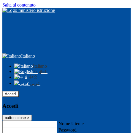
Salta al contenuto
Italiano
Italiano
English
中文
عربى
Accedi
Accedi
button close
×
Nome Utente
Password