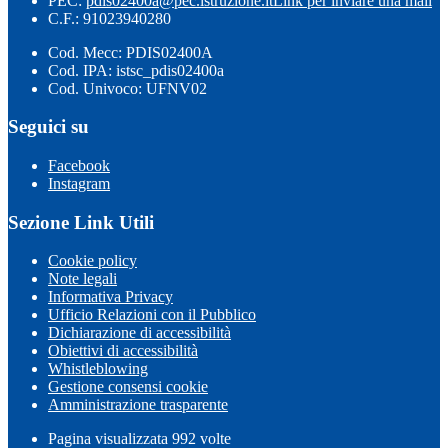
PEC:
pdis02400a@pec.istruzione.it
Link per inviare una mail
C.F.: 91023940280
Cod. Mecc: PDIS02400A
Cod. IPA: istsc_pdis02400a
Cod. Univoco: UFNV02
Seguici su
Facebook
Instagram
Sezione Link Utili
Cookie policy
Note legali
Informativa Privacy
Ufficio Relazioni con il Pubblico
Dichiarazione di accessibilità
Obiettivi di accessibilità
Whistleblowing
Gestione consensi cookie
Amministrazione trasparente
Pagina visualizzata
992
volte