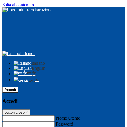
Salta al contenuto
Italiano
Italiano
English
中文
عربى
Accedi
Accedi
button close
×
Nome Utente
Password