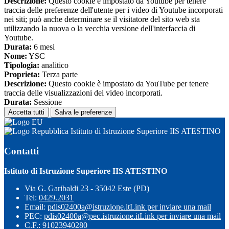
Descrizione:
Questo cookie è impostato da Youtube per tenere
traccia delle preferenze dell'utente per i video di Youtube incorporati
nei siti; può anche determinare se il visitatore del sito web sta
utilizzando la nuova o la vecchia versione dell'interfaccia di
Youtube.
Durata:
6 mesi
Nome:
YSC
Tipologia:
analitico
Proprieta:
Terza parte
Descrizione:
Questo cookie è impostato da YouTube per tenere
traccia delle visualizzazioni dei video incorporati.
Durata:
Sessione
Accetta tutti
Salva le preferenze
Istituto di Istruzione Superiore IIS ATESTINO
Contatti
Istituto di Istruzione Superiore IIS ATESTINO
Via G. Garibaldi 23 - 35042 Este (PD)
Tel:
0429.2031
Email:
pdis02400a@istruzione.it
Link per inviare una mail
PEC:
pdis02400a@pec.istruzione.it
Link per inviare una mail
C.F.: 91023940280