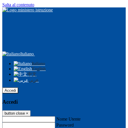
Salta al contenuto
Italiano
Italiano
English
中文
عربى
Accedi
Accedi
button close
×
Nome Utente
Password