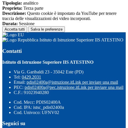
Tipologia:
analitico
Proprieta:
Terza parte
Descrizione:
Questo cookie è impostato da YouTube per tenere
traccia delle visualizzazioni dei video incorporati.
Durata:
Sessione
Accetta tutti
Salva le preferenze
Istituto di Istruzione Superiore IIS ATESTINO
Contatti
Istituto di Istruzione Superiore IIS ATESTINO
Via G. Garibaldi 23 - 35042 Este (PD)
Tel:
0429.2031
Email:
pdis02400a@istruzione.it
Link per inviare una mail
PEC:
pdis02400a@pec.istruzione.it
Link per inviare una mail
C.F.: 91023940280
Cod. Mecc: PDIS02400A
Cod. IPA: istsc_pdis02400a
Cod. Univoco: UFNV02
Seguici su