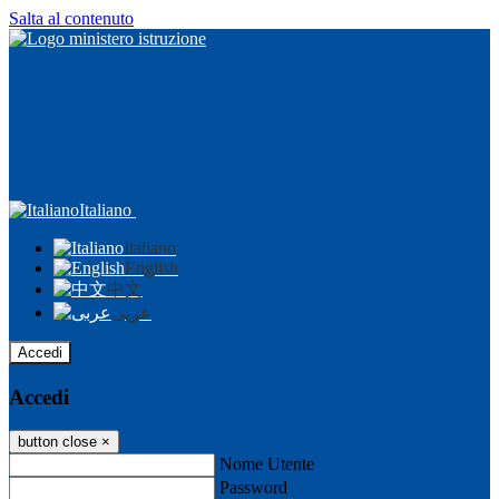
Salta al contenuto
Italiano
Italiano
English
中文
عربى
Accedi
Accedi
button close
×
Nome Utente
Password