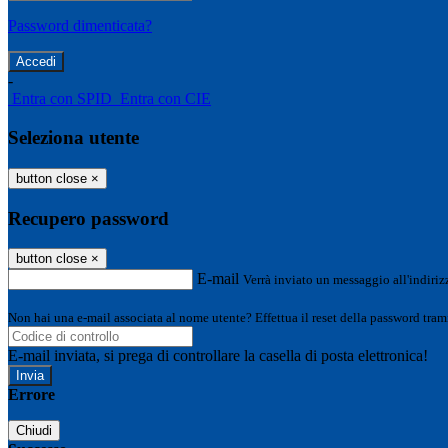
Password dimenticata?
-
Entra con SPID
Entra con CIE
Seleziona utente
button close
×
Recupero password
button close
×
E-mail
Verrà inviato un messaggio all'indirizz
Non hai una e-mail associata al nome utente? Effettua il reset della password tram
E-mail inviata, si prega di controllare la casella di posta elettronica!
Errore
Chiudi