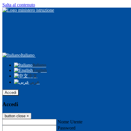
Salta al contenuto
Italiano
Italiano
English
中文
عربى
Accedi
Accedi
button close
×
Nome Utente
Password