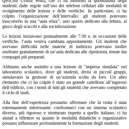
(prof.ssa Ursula Wild), che ci ha illustrato la quotidianità degli
studenti: dalle regole sull’uso dei telefoni cellulari alle modalità di
svolgimento delle lezioni e delle verifiche. In particolare, ci ha
colpito l’organizzazione dell’intervallo: gli studenti potevano
trascorrerlo in una “aula relax”, uno spazio dedicato alla lettura, al
gioco degli scacchi e alla socializzazione.
Le lezioni iniziavano puntualmente alle 7:30 e, in occasione delle
verifiche, l’aula veniva cambiata appositamente. Gli studenti che
avevano difficoltà nelle materie di indirizzo potevano inoltre
usufruire gratuitamente di un’aula dedicata alle ripetizioni, tenute dai
compagni più preparati.
Abbiamo anche assistito a una lezione di "impresa simulata" nel
laboratorio scolastico, dove gli studenti, divisi in piccoli gruppi,
simulavano la gestione di un’azienda scelta da loro. Un altro
elemento che ci ha colpiti è stato un grande cartellone all’ingresso
dell’edificio, con i nomi di tutti gli studenti che avevano completato
il ciclo di studi.
Alla fine dell’esperienza possiamo affermare che la visita è stata
estremamente interessante: confrontarci con un sistema scolastico
diverso, più rigoroso e strutturato rispetto a quello italiano, ci ha
aiutati a riflettere su quanto le modalità didattiche e organizzative
possano influenzare profondamente la formazione degli studenti.