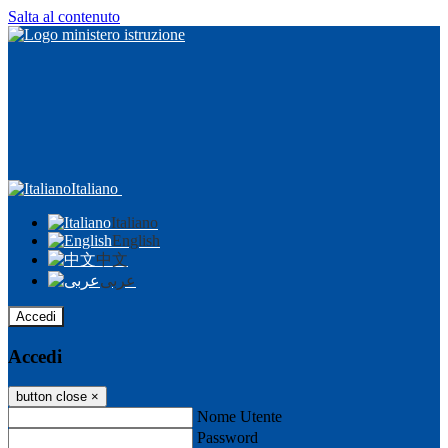
Salta al contenuto
Italiano
Italiano
English
中文
عربى
Accedi
Accedi
button close
×
Nome Utente
Password