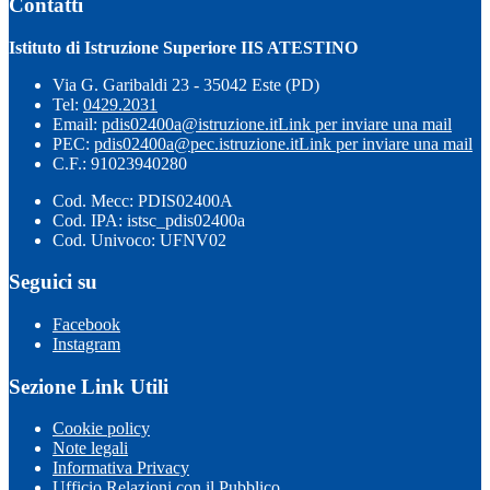
Contatti
Istituto di Istruzione Superiore IIS ATESTINO
Via G. Garibaldi 23 - 35042 Este (PD)
Tel:
0429.2031
Email:
pdis02400a@istruzione.it
Link per inviare una mail
PEC:
pdis02400a@pec.istruzione.it
Link per inviare una mail
C.F.: 91023940280
Cod. Mecc: PDIS02400A
Cod. IPA: istsc_pdis02400a
Cod. Univoco: UFNV02
Seguici su
Facebook
Instagram
Sezione Link Utili
Cookie policy
Note legali
Informativa Privacy
Ufficio Relazioni con il Pubblico