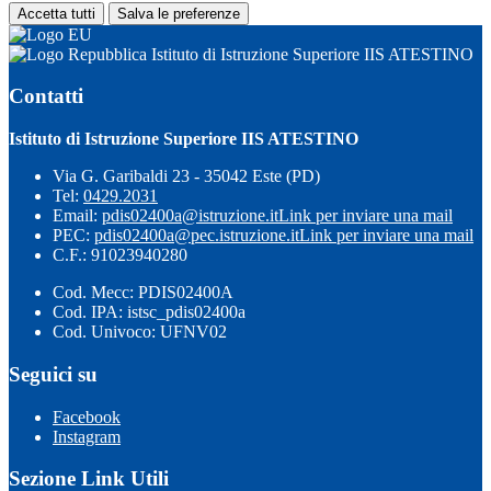
Accetta tutti
Salva le preferenze
Istituto di Istruzione Superiore IIS ATESTINO
Contatti
Istituto di Istruzione Superiore IIS ATESTINO
Via G. Garibaldi 23 - 35042 Este (PD)
Tel:
0429.2031
Email:
pdis02400a@istruzione.it
Link per inviare una mail
PEC:
pdis02400a@pec.istruzione.it
Link per inviare una mail
C.F.: 91023940280
Cod. Mecc: PDIS02400A
Cod. IPA: istsc_pdis02400a
Cod. Univoco: UFNV02
Seguici su
Facebook
Instagram
Sezione Link Utili