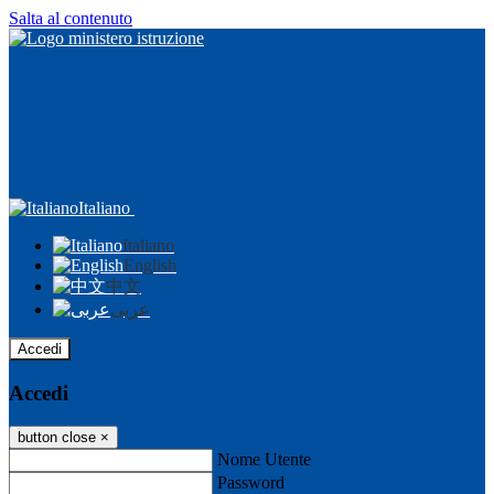
Salta al contenuto
Italiano
Italiano
English
中文
عربى
Accedi
Accedi
button close
×
Nome Utente
Password