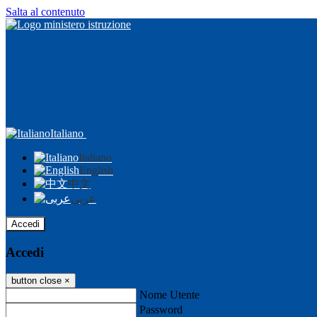
Salta al contenuto
Italiano
Italiano
English
中文
عربى
Accedi
Accedi
button close
×
Nome Utente
Password