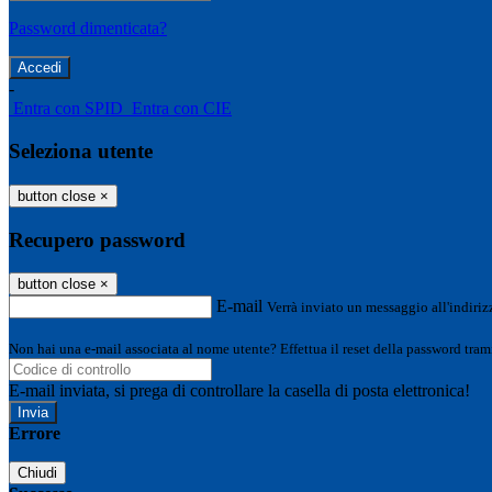
Password dimenticata?
-
Entra con SPID
Entra con CIE
Seleziona utente
button close
×
Recupero password
button close
×
E-mail
Verrà inviato un messaggio all'indirizz
Non hai una e-mail associata al nome utente? Effettua il reset della password tram
E-mail inviata, si prega di controllare la casella di posta elettronica!
Errore
Chiudi