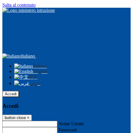
Salta al contenuto
Italiano
Italiano
English
中文
عربى
Accedi
Accedi
button close
×
Nome Utente
Password