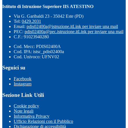
Istituto di Istruzione Superiore IIS ATESTINO
Via G. Garibaldi 23 - 35042 Este (PD)
Tel:
0429.2031
Email:
pdis02400a@istruzione.it
Link per inviare una mail
PEC:
pdis02400a@pec.istruzione.it
Link per inviare una mail
C.F.: 91023940280
Cod. Mecc: PDIS02400A
Cod. IPA: istsc_pdis02400a
Cod. Univoco: UFNV02
Seguici su
Facebook
Instagram
Sezione Link Utili
Cookie policy
Note legali
Informativa Privacy
Ufficio Relazioni con il Pubblico
Dichiarazione di accessibilità