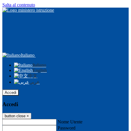
Salta al contenuto
Italiano
Italiano
English
中文
عربى
Accedi
Accedi
button close
×
Nome Utente
Password