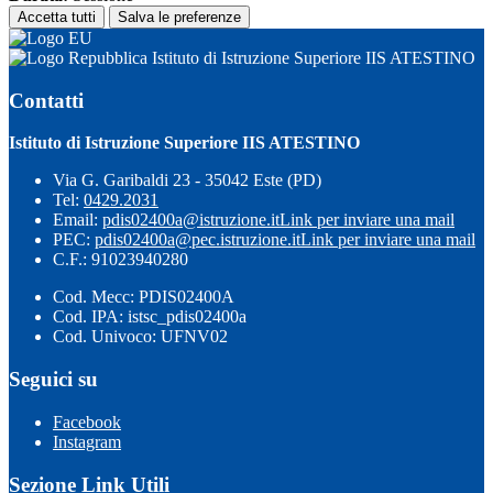
Accetta tutti
Salva le preferenze
Istituto di Istruzione Superiore IIS ATESTINO
Contatti
Istituto di Istruzione Superiore IIS ATESTINO
Via G. Garibaldi 23 - 35042 Este (PD)
Tel:
0429.2031
Email:
pdis02400a@istruzione.it
Link per inviare una mail
PEC:
pdis02400a@pec.istruzione.it
Link per inviare una mail
C.F.: 91023940280
Cod. Mecc: PDIS02400A
Cod. IPA: istsc_pdis02400a
Cod. Univoco: UFNV02
Seguici su
Facebook
Instagram
Sezione Link Utili