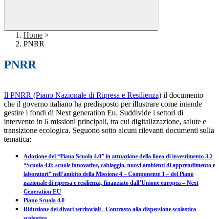
Home
>
PNRR
PNRR
Il PNRR (Piano Nazionale di Ripresa e Resilienza)
il documento
che il governo italiano ha predisposto per illustrare come intende
gestire i fondi di Next generation Eu. Suddivide i settori di
intervento in 6 missioni principali, tra cui digitalizzazione, salute e
transizione ecologica. Seguono sotto alcuni rilevanti documenti sulla
tematica:
Adozione del “Piano Scuola 4.0” in attuazione della linea di investimento 3.2
“Scuola 4.0: scuole innovative, cablaggio, nuovi ambienti di apprendimento e
laboratori” nell’ambito della Missione 4 – Componente 1 – del Piano
nazionale di ripresa e resilienza, finanziato dall’Unione europea – Next
Generation EU
Piano Scuola 4.0
Riduzione dei divari territoriali - Contrasto alla dispersione scolastica
scolastica