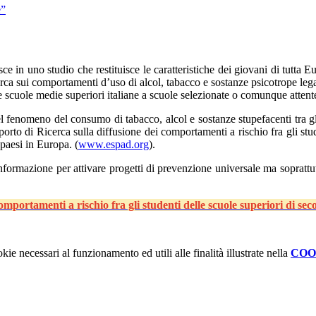
e”
sce in uno studio che restituisce le caratteristiche dei giovani di tutta
cerca sui comportamenti d’uso di alcol, tabacco e sostanze psicotrope lega
i le scuole medie superiori italiane a scuole selezionate o comunque atten
el fenomeno del consumo di tabacco, alcol e sostanze stupefacenti tra gl
pporto di Ricerca sulla diffusione dei comportamenti a rischio fra gli st
paesi in Europa. (
www.espad.org
).
formazione per attivare progetti di prevenzione universale ma soprattut
comportamenti a rischio fra gli studenti delle scuole superiori di se
kie necessari al funzionamento ed utili alle finalità illustrate nella
COO