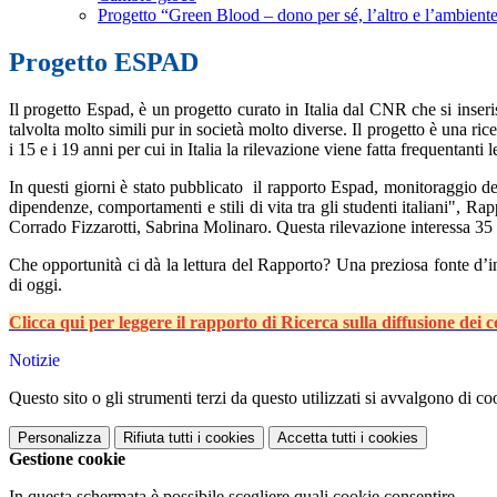
Progetto “Green Blood – dono per sé, l’altro e l’ambient
Progetto ESPAD
Il progetto Espad, è un progetto curato in Italia dal CNR che si inseri
talvolta molto simili pur in società molto diverse. Il progetto è una ri
i 15 e i 19 anni per cui in Italia la rilevazione viene fatta frequentant
In questi giorni è stato pubblicato il rapporto Espad, monitoraggio d
dipendenze, comportamenti e stili di vita tra gli studenti italiani", Ra
Corrado Fizzarotti, Sabrina Molinaro. Questa rilevazione interessa 35 
Che opportunità ci dà la lettura del Rapporto? Una preziosa fonte d’in
di oggi.
Clicca qui per leggere il rapporto di Ricerca sulla diffusione dei 
Notizie
Questo sito o gli strumenti terzi da questo utilizzati si avvalgono di coo
Personalizza
Rifiuta tutti
i cookies
Accetta tutti
i cookies
Gestione cookie
In questa schermata è possibile scegliere quali cookie consentire.