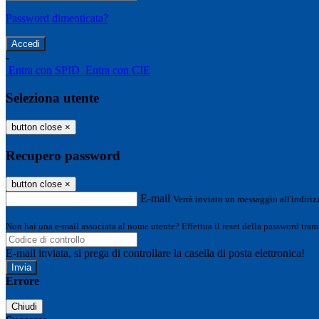
Password dimenticata?
-
Entra con SPID
Entra con CIE
Seleziona utente
button close
×
Recupero password
button close
×
E-mail
Verrà inviato un messaggio all'indirizz
Non hai una e-mail associata al nome utente? Effettua il reset della password tram
E-mail inviata, si prega di controllare la casella di posta elettronica!
Errore
Chiudi