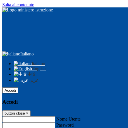
Salta al contenuto
Italiano
Italiano
English
中文
عربى
Accedi
Accedi
button close
×
Nome Utente
Password