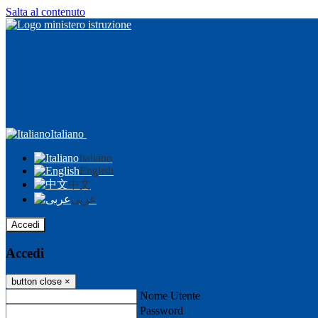
Salta al contenuto
Italiano
Italiano
English
中文
عربى
Accedi
Accedi
button close
×
Nome Utente
Password