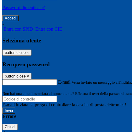
Password dimenticata?
-
Entra con SPID
Entra con CIE
Seleziona utente
button close
×
Recupero password
button close
×
E-mail
Verrà inviato un messaggio all'indirizz
Non hai una e-mail associata al nome utente? Effettua il reset della password tram
E-mail inviata, si prega di controllare la casella di posta elettronica!
Errore
Chiudi