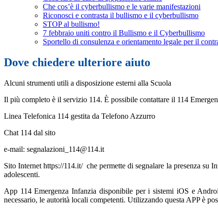
Che cos’è il cyberbullismo e le varie manifestazioni
Riconosci e contrasta il bullismo e il cyberbullismo
STOP al bullismo!
7 febbraio uniti contro il Bullismo e il Cyberbullismo
Sportello di consulenza e orientamento legale per il contr
Dove chiedere ulteriore aiuto
Alcuni strumenti utili a disposizione esterni alla Scuola
Il più completo è il servizio 114. È possibile contattare il 114 Emergen
Linea Telefonica 114 gestita da Telefono Azzurro
Chat 114 dal sito
e-mail: segnalazioni_114@114.it
Sito Internet https://114.it/ che permette di segnalare la presenza su I
adolescenti.
App 114 Emergenza Infanzia disponibile per i sistemi iOS e Android 
necessario, le autorità locali competenti. Utilizzando questa APP è poss