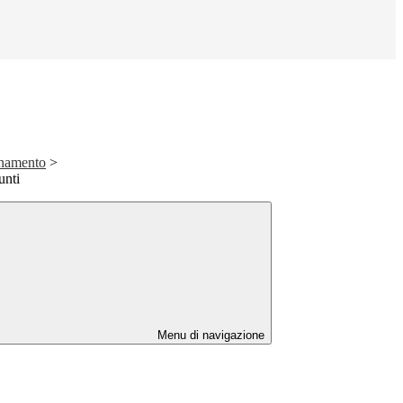
rnamento
>
unti
Menu di navigazione