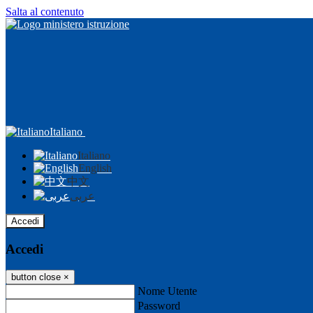
Salta al contenuto
Italiano
Italiano
English
中文
عربى
Accedi
Accedi
button close
×
Nome Utente
Password