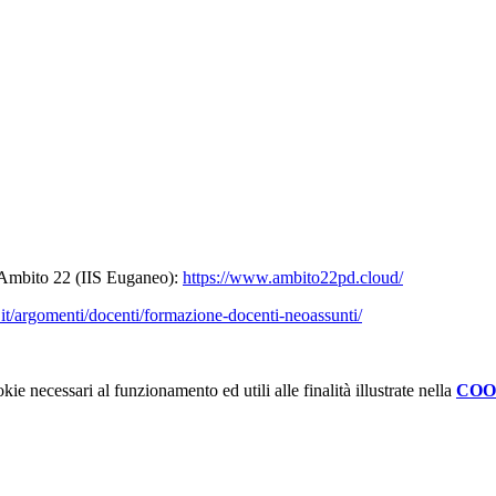
l’Ambito 22 (IIS Euganeo):
https://www.ambito22pd.cloud/
v.it/argomenti/docenti/formazione-docenti-neoassunti/
kie necessari al funzionamento ed utili alle finalità illustrate nella
COO