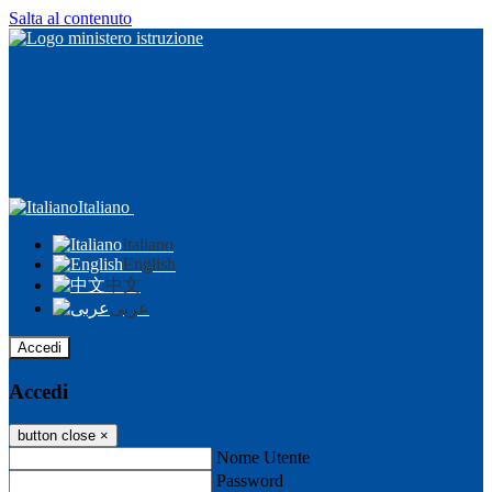
Salta al contenuto
Italiano
Italiano
English
中文
عربى
Accedi
Accedi
button close
×
Nome Utente
Password