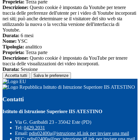
Proprieta:
Terza parte
Descrizione:
Questo cookie è impostato da Youtube per tenere
traccia delle preferenze dell'utente per i video di Youtube incorporati
nei siti; può anche determinare se il visitatore del sito web sta
utilizzando la nuova o la vecchia versione dell'interfaccia di
Youtube.
Durata:
6 mesi
Nome:
YSC
Tipologia:
analitico
Proprieta:
Terza parte
Descrizione:
Questo cookie è impostato da YouTube per tenere
traccia delle visualizzazioni dei video incorporati.
Durata:
Sessione
Accetta tutti
Salva le preferenze
Istituto di Istruzione Superiore IIS ATESTINO
Contatti
Istituto di Istruzione Superiore IIS ATESTINO
Via G. Garibaldi 23 - 35042 Este (PD)
Tel:
0429.2031
Email:
pdis02400a@istruzione.it
Link per inviare una mail
PEC:
pdis02400a@pec.istruzione.it
Link per inviare una mail