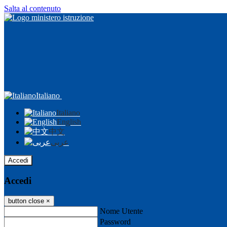
Salta al contenuto
Italiano
Italiano
English
中文
عربى
Accedi
Accedi
button close
×
Nome Utente
Password