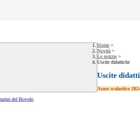
Home
>
Novità
>
Le notizie
>
Uscite didattiche
Uscite didatt
Anno scolastico 202
ntarini del Bovolo