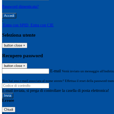
Password dimenticata?
-
Entra con SPID
Entra con CIE
Seleziona utente
button close
×
Recupero password
button close
×
E-mail
Verrà inviato un messaggio all'indirizz
Non hai una e-mail associata al nome utente? Effettua il reset della password tram
E-mail inviata, si prega di controllare la casella di posta elettronica!
Errore
Chiudi