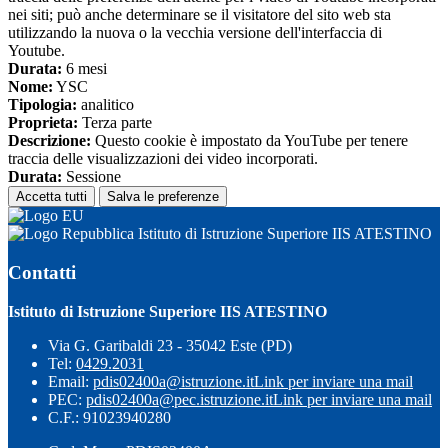
nei siti; può anche determinare se il visitatore del sito web sta
utilizzando la nuova o la vecchia versione dell'interfaccia di
Youtube.
Durata:
6 mesi
Nome:
YSC
Tipologia:
analitico
Proprieta:
Terza parte
Descrizione:
Questo cookie è impostato da YouTube per tenere
traccia delle visualizzazioni dei video incorporati.
Durata:
Sessione
Accetta tutti
Salva le preferenze
Istituto di Istruzione Superiore IIS ATESTINO
Contatti
Istituto di Istruzione Superiore IIS ATESTINO
Via G. Garibaldi 23 - 35042 Este (PD)
Tel:
0429.2031
Email:
pdis02400a@istruzione.it
Link per inviare una mail
PEC:
pdis02400a@pec.istruzione.it
Link per inviare una mail
C.F.: 91023940280