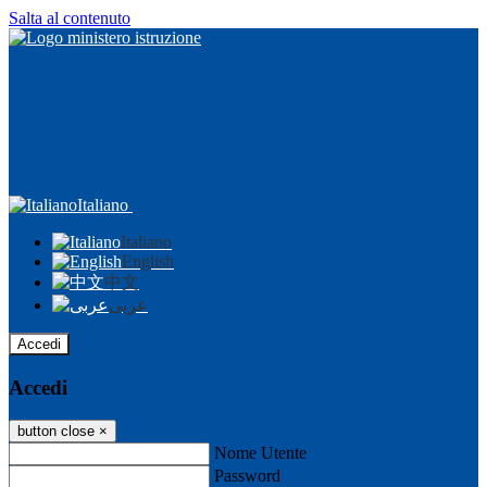
Salta al contenuto
Italiano
Italiano
English
中文
عربى
Accedi
Accedi
button close
×
Nome Utente
Password