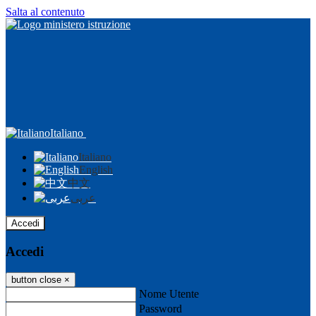
Salta al contenuto
Italiano
Italiano
English
中文
عربى
Accedi
Accedi
button close
×
Nome Utente
Password