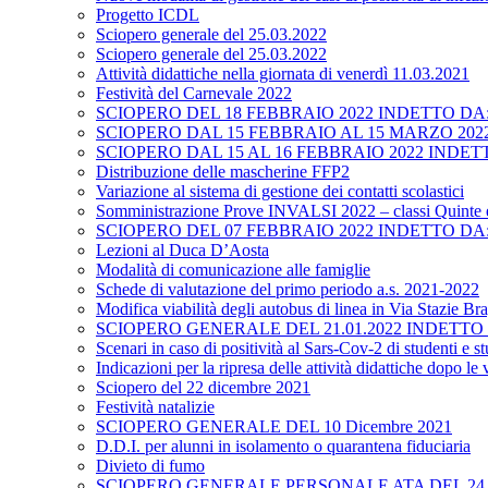
Progetto ICDL
Sciopero generale del 25.03.2022
Sciopero generale del 25.03.2022
Attività didattiche nella giornata di venerdì 11.03.2021
Festività del Carnevale 2022
SCIOPERO DEL 18 FEBBRAIO 2022 INDETTO DA: Unio
SCIOPERO DAL 15 FEBBRAIO AL 15 MARZO 20
SCIOPERO DAL 15 AL 16 FEBBRAIO 2022 INDETTO D
Distribuzione delle mascherine FFP2
Variazione al sistema di gestione dei contatti scolastici
Somministrazione Prove INVALSI 2022 – classi Quinte e 
SCIOPERO DEL 07 FEBBRAIO 2022 INDETTO DA: Confe
Lezioni al Duca D’Aosta
Modalità di comunicazione alle famiglie
Schede di valutazione del primo periodo a.s. 2021-2022
Modifica viabilità degli autobus di linea in Via Stazie Br
SCIOPERO GENERALE DEL 21.01.2022 INDETTO DA: S
Scenari in caso di positività al Sars-Cov-2 di studenti e s
Indicazioni per la ripresa delle attività didattiche dopo le
Sciopero del 22 dicembre 2021
Festività natalizie
SCIOPERO GENERALE DEL 10 Dicembre 2021
D.D.I. per alunni in isolamento o quarantena fiduciaria
Divieto di fumo
SCIOPERO GENERALE PERSONALE ATA DEL 24.11.2