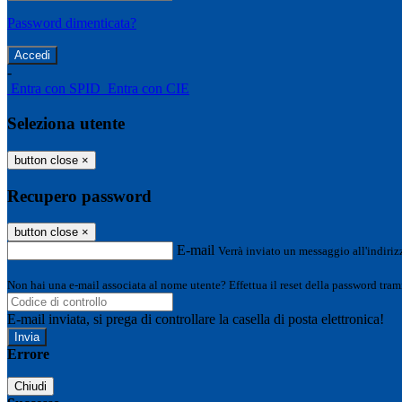
Password dimenticata?
-
Entra con SPID
Entra con CIE
Seleziona utente
button close
×
Recupero password
button close
×
E-mail
Verrà inviato un messaggio all'indirizz
Non hai una e-mail associata al nome utente? Effettua il reset della password tram
E-mail inviata, si prega di controllare la casella di posta elettronica!
Errore
Chiudi