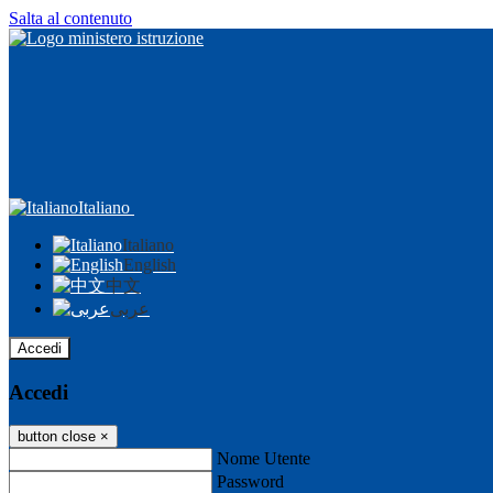
Salta al contenuto
Italiano
Italiano
English
中文
عربى
Accedi
Accedi
button close
×
Nome Utente
Password