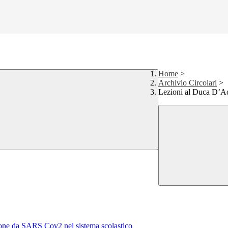
Home
>
Archivio Circolari
>
Lezioni al Duca D’A
ezione da SARS Cov2 nel sistema scolastico