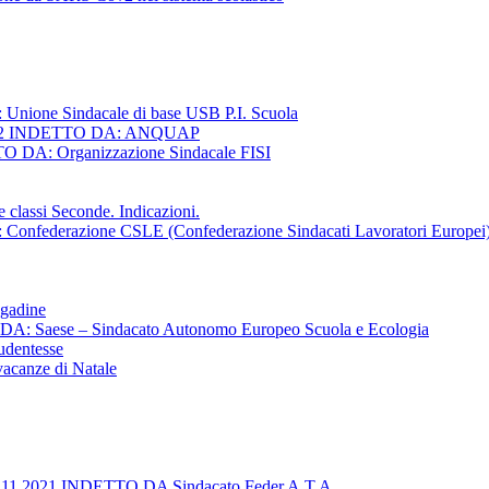
ne Sindacale di base USB P.I. Scuola
22 INDETTO DA: ANQUAP
A: Organizzazione Sindacale FISI
classi Seconde. Indicazioni.
derazione CSLE (Confederazione Sindacati Lavoratori Europei)
agadine
aese – Sindacato Autonomo Europeo Scuola e Ecologia
tudentesse
 vacanze di Natale
021 INDETTO DA Sindacato Feder.A.T.A.