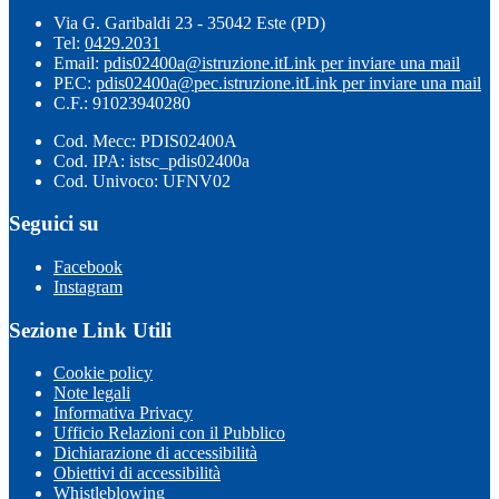
Via G. Garibaldi 23 - 35042 Este (PD)
Tel:
0429.2031
Email:
pdis02400a@istruzione.it
Link per inviare una mail
PEC:
pdis02400a@pec.istruzione.it
Link per inviare una mail
C.F.: 91023940280
Cod. Mecc: PDIS02400A
Cod. IPA: istsc_pdis02400a
Cod. Univoco: UFNV02
Seguici su
Facebook
Instagram
Sezione Link Utili
Cookie policy
Note legali
Informativa Privacy
Ufficio Relazioni con il Pubblico
Dichiarazione di accessibilità
Obiettivi di accessibilità
Whistleblowing