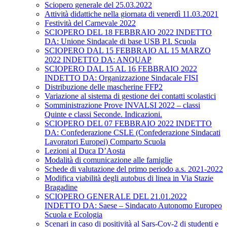
Sciopero generale del 25.03.2022
Attività didattiche nella giornata di venerdì 11.03.2021
Festività del Carnevale 2022
SCIOPERO DEL 18 FEBBRAIO 2022 INDETTO
DA: Unione Sindacale di base USB P.I. Scuola
SCIOPERO DAL 15 FEBBRAIO AL 15 MARZO
2022 INDETTO DA: ANQUAP
SCIOPERO DAL 15 AL 16 FEBBRAIO 2022
INDETTO DA: Organizzazione Sindacale FISI
Distribuzione delle mascherine FFP2
Variazione al sistema di gestione dei contatti scolastici
Somministrazione Prove INVALSI 2022 – classi
Quinte e classi Seconde. Indicazioni.
SCIOPERO DEL 07 FEBBRAIO 2022 INDETTO
DA: Confederazione CSLE (Confederazione Sindacati
Lavoratori Europei) Comparto Scuola
Lezioni al Duca D’Aosta
Modalità di comunicazione alle famiglie
Schede di valutazione del primo periodo a.s. 2021-2022
Modifica viabilità degli autobus di linea in Via Stazie
Bragadine
SCIOPERO GENERALE DEL 21.01.2022
INDETTO DA: Saese – Sindacato Autonomo Europeo
Scuola e Ecologia
Scenari in caso di positività al Sars-Cov-2 di studenti e