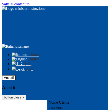
Salta al contenuto
Italiano
Italiano
English
中文
عربى
Accedi
Accedi
button close
×
Nome Utente
Password