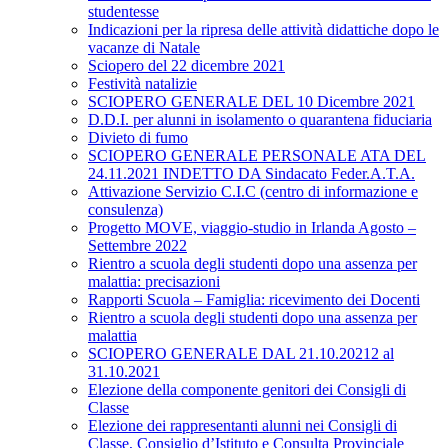
studentesse
Indicazioni per la ripresa delle attività didattiche dopo le
vacanze di Natale
Sciopero del 22 dicembre 2021
Festività natalizie
SCIOPERO GENERALE DEL 10 Dicembre 2021
D.D.I. per alunni in isolamento o quarantena fiduciaria
Divieto di fumo
SCIOPERO GENERALE PERSONALE ATA DEL
24.11.2021 INDETTO DA Sindacato Feder.A.T.A.
Attivazione Servizio C.I.C (centro di informazione e
consulenza)
Progetto MOVE, viaggio-studio in Irlanda Agosto –
Settembre 2022
Rientro a scuola degli studenti dopo una assenza per
malattia: precisazioni
Rapporti Scuola – Famiglia: ricevimento dei Docenti
Rientro a scuola degli studenti dopo una assenza per
malattia
SCIOPERO GENERALE DAL 21.10.20212 al
31.10.2021
Elezione della componente genitori dei Consigli di
Classe
Elezione dei rappresentanti alunni nei Consigli di
Classe, Consiglio d’Istituto e Consulta Provinciale