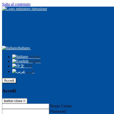
Salta al contenuto
Italiano
Italiano
English
中文
عربى
Accedi
Accedi
button close
×
Nome Utente
Password