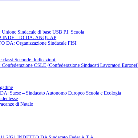
ne Sindacale di base USB P.I. Scuola
22 INDETTO DA: ANQUAP
A: Organizzazione Sindacale FISI
classi Seconde. Indicazioni.
derazione CSLE (Confederazione Sindacati Lavoratori Europei)
agadine
aese – Sindacato Autonomo Europeo Scuola e Ecologia
tudentesse
 vacanze di Natale
021 INDETTO DA Sindacato Feder.A.T.A.