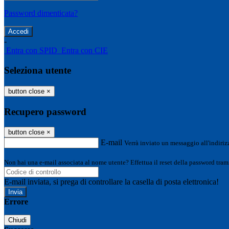
Password dimenticata?
-
Entra con SPID
Entra con CIE
Seleziona utente
button close
×
Recupero password
button close
×
E-mail
Verrà inviato un messaggio all'indirizz
Non hai una e-mail associata al nome utente? Effettua il reset della password tram
E-mail inviata, si prega di controllare la casella di posta elettronica!
Errore
Chiudi