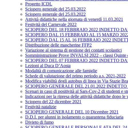
Progetto ICDL
Sciopero generale del 25.03.2022
Sciopero generale del 25.03.2022
Attività didattiche nella giornata di venerdì 11.03.2021
Festività del Carnevale 2022
SCIOPERO DEL 18 FEBBRAIO 2022 INDETTO DA: Unio
SCIOPERO DAL 15 FEBBRAIO AL 15 MARZO 20
SCIOPERO DAL 15 AL 16 FEBBRAIO 2022 INDETTO D
Distribuzione delle mascherine FFP2
Variazione al sistema di gestione dei contatti scolastici
Somministrazione Prove INVALSI 2022 – classi Quinte e 
SCIOPERO DEL 07 FEBBRAIO 2022 INDETTO DA: Confe
Lezioni al Duca D’Aosta
Modalità di comunicazione alle famiglie
Schede di valutazione del primo periodo a.s. 2021-2022
Modifica viabilità degli autobus di linea in Via Stazie Br
SCIOPERO GENERALE DEL 21.01.2022 INDETTO DA: S
Scenari in caso di positività al Sars-Cov-2 di studenti e s
Indicazioni per la ripresa delle attività didattiche dopo le
Sciopero del 22 dicembre 2021
Festività natalizie
SCIOPERO GENERALE DEL 10 Dicembre 2021
D.D.I. per alunni in isolamento o quarantena fiduciaria
Divieto di fumo
SCIOPERO GENERALE PERSONALE ATA DEL 24.11.2