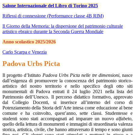
Salone Internazionale del Libro di Torino 2025
Riflessi di connessione (Performance classe 4B RIM)
Il Giorno della Memoria: la dispersione del patrimonio culturale
artistico ebraico durante la Seconda Guerra Mondiale
Anno scolastico 2025/2026
Carlo Scarpa e Venezia
Padova Urbs Picta
Il progetto d’Istituto
Padova Urbs Picta nelle tre dimensioni
, nasce
dall’esigenza di promuovere la conoscenza del patrimonio storico-
artistico del nostro territorio e nello specifico degli otto siti
monumentali di Padova entrati il 24 luglio 2021 nella lista del
Patrimonio dell’Unesco. Il percorso didattico formativo, approvato
dal Collegio Docenti, si inserisce all’interno del corso di
Potenziamento della Storia dell’Arte intesa come educazione al bene
comune e ha coinvolto, quest’anno, sette classi. Studentesse e
studenti sono stati accompagnati ad imparare un nuovo
alfabeto
,
quello della lettura di monumenti e immagini di straordinaria valenza
storica, artistica, civile, che hanno attraversato il tempo e sono giunti
fino noi. Gli alunni sono stati stimolati a mettersi in gioco e a