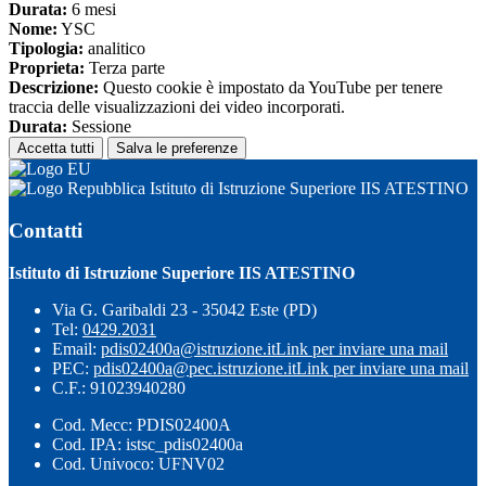
Durata:
6 mesi
Nome:
YSC
Tipologia:
analitico
Proprieta:
Terza parte
Descrizione:
Questo cookie è impostato da YouTube per tenere
traccia delle visualizzazioni dei video incorporati.
Durata:
Sessione
Accetta tutti
Salva le preferenze
Istituto di Istruzione Superiore IIS ATESTINO
Contatti
Istituto di Istruzione Superiore IIS ATESTINO
Via G. Garibaldi 23 - 35042 Este (PD)
Tel:
0429.2031
Email:
pdis02400a@istruzione.it
Link per inviare una mail
PEC:
pdis02400a@pec.istruzione.it
Link per inviare una mail
C.F.: 91023940280
Cod. Mecc: PDIS02400A
Cod. IPA: istsc_pdis02400a
Cod. Univoco: UFNV02