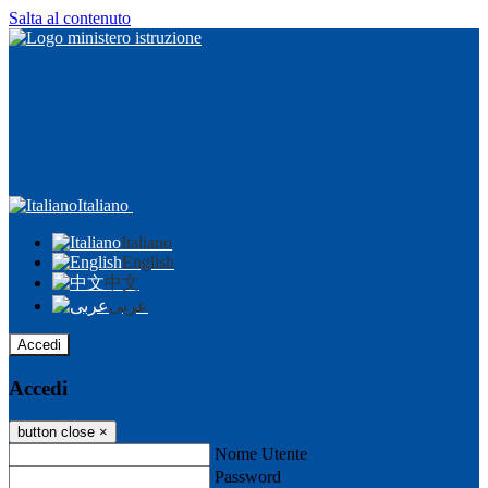
Salta al contenuto
Italiano
Italiano
English
中文
عربى
Accedi
Accedi
button close
×
Nome Utente
Password